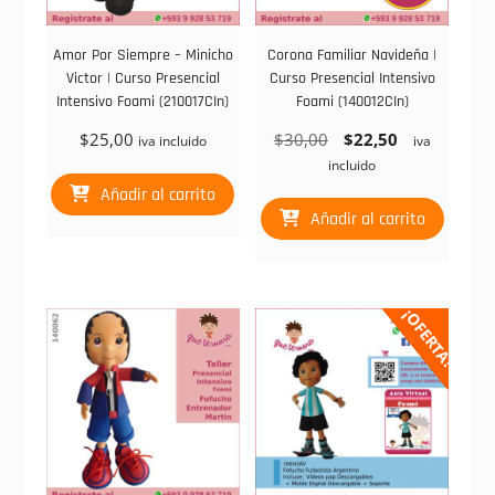
Amor Por Siempre – Minicho
Corona Familiar Navideña |
Victor | Curso Presencial
Curso Presencial Intensivo
Intensivo Foami (210017CIn)
Foami (140012CIn)
El
El
$
25,00
$
30,00
$
22,50
iva incluido
iva
precio
precio
incluido
original
actual
Añadir al carrito
era:
es:
Añadir al carrito
$30,00.
$22,50.
¡OFERTA!