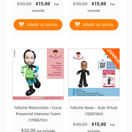
El
El
El
El
$
30,00
$
15,00
$
30,00
$
15,00
iva
iva
precio
precio
precio
precio
incluido
incluido
original
actual
original
actual
era:
es:
era:
es:
Añadir al carrito
Añadir al carrito
$30,00.
$15,00.
$30,00.
$15,00.
¡OFERTA!
Fofucho Motociclista | Curso
Fofucho Novio – Aula Virtual
Presencial Intensivo Foami
(150073AV)
(170067CIn)
El
El
$
30,00
$
15,00
iva
$
20,00
precio
precio
iva incluido
incluido