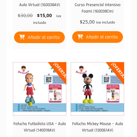
Aula Virtual (160038AV)
Curso Presencial Intensivo
Foami (160038CIn)
El
El
$
30,00
$
15,00
iva
precio
precio
$
25,00
iva incluido
incluido
original
actual
era:
es:
Añadir al carrito
Añadir al carrito
$30,00.
$15,00.
¡OFERTA!
¡OFERTA!
Fofucho Futbolista USA – Aula
Fofucho Mickey Mouse – Aula
Virtual (140018AV)
Virtual (130061AV)