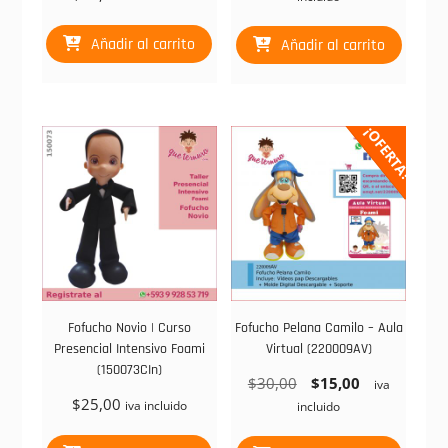
original
actual
era:
es:
Añadir al carrito
Añadir al carrito
$30,00.
$15,00.
¡OFERTA!
Fofucho Novio | Curso
Fofucho Pelana Camilo – Aula
Presencial Intensivo Foami
Virtual (220009AV)
(150073CIn)
El
El
$
30,00
$
15,00
iva
$
25,00
precio
precio
iva incluido
incluido
original
actual