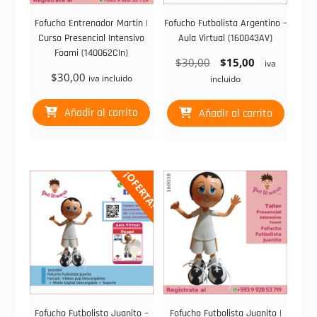
Fofucho Entrenador Martin |
Fofucho Futbolista Argentino –
Curso Presencial Intensivo
Aula Virtual (160043AV)
Foami (140062CIn)
El
El
$
30,00
$
15,00
iva
$
30,00
precio
precio
iva incluido
incluido
original
actual
era:
es:
Añadir al carrito
Añadir al carrito
$30,00.
$15,00.
¡OFERTA!
Fofucho Futbolista Juanito –
Fofucho Futbolista Juanito |