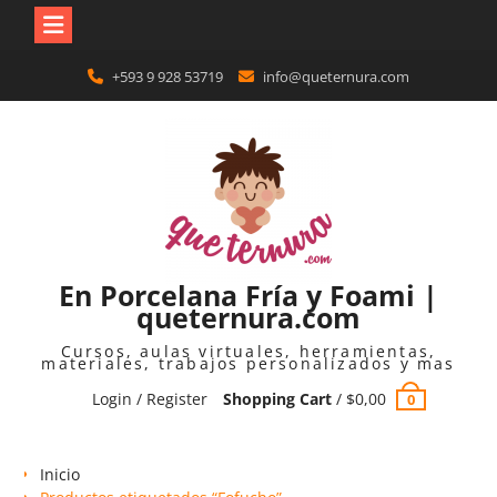
Skip
+593 9 928 53719
info@queternura.com
to
content
En Porcelana Fría y Foami |
queternura.com
Cursos, aulas virtuales, herramientas,
materiales, trabajos personalizados y mas
Login / Register
Shopping Cart
/
$
0,00
0
Inicio