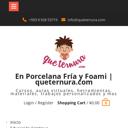
Skip
+593 9 928 53719
info@queternura.com
to
content
En Porcelana Fría y Foami |
queternura.com
Cursos, aulas virtuales, herramientas,
materiales, trabajos personalizados y mas
Login / Register
Shopping Cart
/
$
0,00
0
Inicio