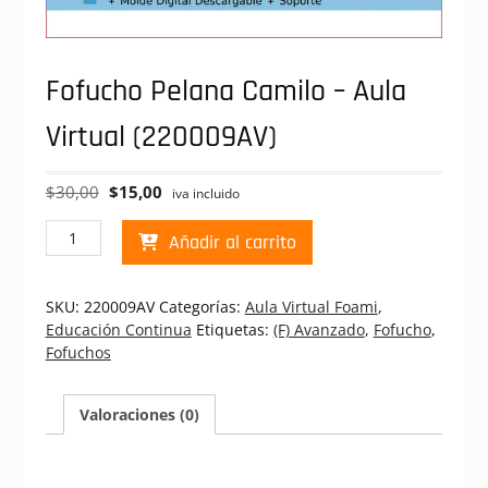
Fofucho Pelana Camilo – Aula
Virtual (220009AV)
El
El
$
30,00
$
15,00
iva incluido
precio
precio
Fofucho
original
actual
Añadir al carrito
Pelana
era:
es:
Camilo
$30,00.
$15,00.
-
SKU:
220009AV
Categorías:
Aula Virtual Foami
,
Aula
Educación Continua
Etiquetas:
(F) Avanzado
,
Fofucho
,
Virtual
Fofuchos
(220009AV)
cantidad
Valoraciones (0)