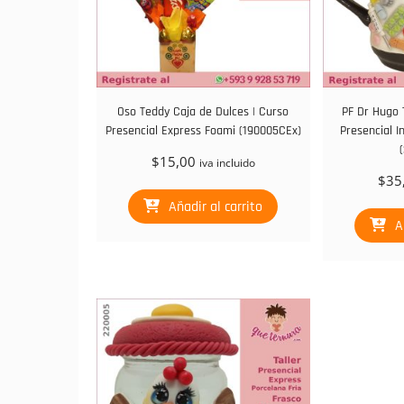
Oso Teddy Caja de Dulces | Curso
PF Dr Hugo 
Presencial Express Foami (190005CEx)
Presencial I
$
15,00
iva incluido
$
35
Añadir al carrito
A