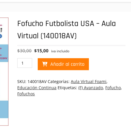
Fofucho Futbolista USA – Aula
Virtual (140018AV)
El
El
$
30,00
$
15,00
iva incluido
precio
precio
Fofucho
original
actual
Añadir al carrito
Futbolista
era:
es:
USA
$30,00.
$15,00.
-
SKU:
140018AV
Categorías:
Aula Virtual Foami
,
Aula
Educación Continua
Etiquetas:
(F) Avanzado
,
Fofucho
,
Virtual
Fofuchos
(140018AV)
cantidad