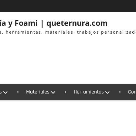
ría y Foami | queternura.com
es, herramientas, materiales, trabajos personaliza
s
Materiales
Herramientas
Con