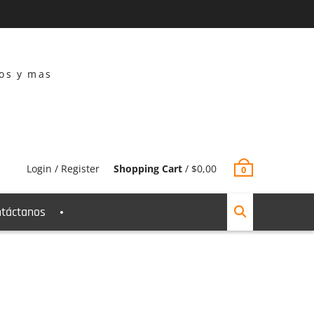
dos y mas
Login / Register
Shopping Cart
/
$
0,00
0
táctanos