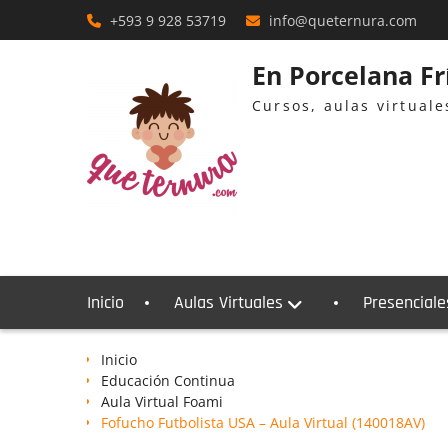
Skip
+593 9 928 53719
info@queternura.com
to
content
En Porcelana F
Cursos, aulas virtual
Inicio
Aulas Virtuales
Presenciale
Inicio
Educación Continua
Aula Virtual Foami
Fofucho Futbolista USA – Aula Virtual (140018AV)