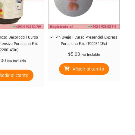
Taza Decorada | Curso
PF Pin Oveja | Curso Presencial Express
ntensivo Porcelana Fria
Porcelana Fria (190074CEx)
(220014CIn)
$
5,00
iva incluido
,00
iva incluido
Añadir al carrito
ñadir al carrito