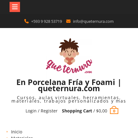
Skip
+593 9 928 53719
info@queternura.com
to
content
En Porcelana Fría y Foami |
queternura.com
Cursos, aulas virtuales, herramientas,
materiales, trabajos personalizados y mas
Login / Register
Shopping Cart
/
$
0,00
0
Inicio