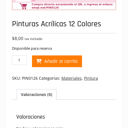
Pinturas Acrílicas 12 Colores
$
8,00
iva incluido
Disponible para reserva
Pinturas
Añadir al carrito
Acrílicas
12
Colores
SKU:
PIN0126
Categorías:
Materiales
,
Pintura
cantidad
Valoraciones (0)
Valoraciones