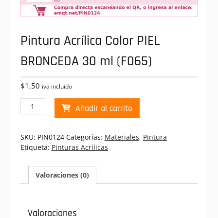
Pintura Acrílica Color PIEL
BRONCEDA 30 ml (F065)
$
1,50
iva incluido
Pintura
Añadir al carrito
Acrílica
Color
PIEL
SKU:
PIN0124
Categorías:
Materiales
,
Pintura
BRONCEDA
Etiqueta:
Pinturas Acrílicas
30
ml
(F065)
Valoraciones (0)
cantidad
Valoraciones