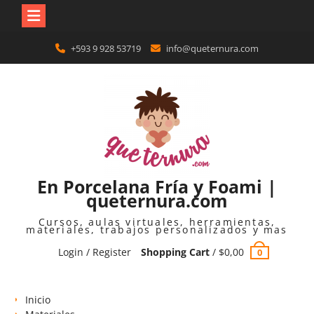
Skip
+593 9 928 53719
info@queternura.com
to
content
En Porcelana Fría y Foami |
queternura.com
Cursos, aulas virtuales, herramientas,
materiales, trabajos personalizados y mas
Login / Register
Shopping Cart
/
$
0,00
0
Inicio