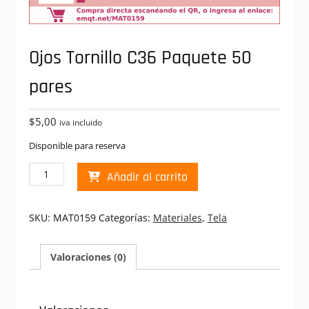
Ojos Tornillo C36 Paquete 50
pares
$
5,00
iva incluido
Disponible para reserva
Ojos
Añadir al carrito
Tornillo
C36
Paquete
SKU:
MAT0159
Categorías:
Materiales
,
Tela
50
pares
cantidad
Valoraciones (0)