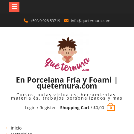
Skip
+593 9 928 53719
info@queternura.com
to
content
En Porcelana Fría y Foami |
queternura.com
Cursos, aulas virtuales, herramientas,
materiales, trabajos personalizados y mas
Login / Register
Shopping Cart
/
$
0,00
0
Inicio