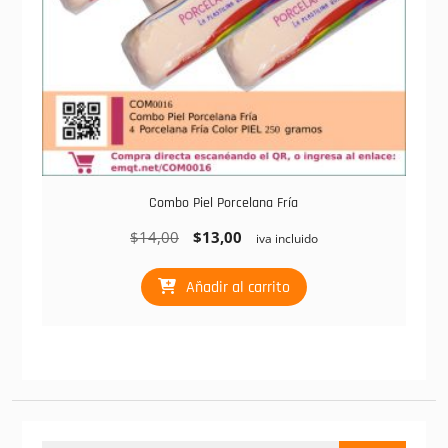
Combo Piel Porcelana Fría
El
El
$
14,00
$
13,00
iva incluido
precio
precio
original
actual
Añadir al carrito
era:
es:
$14,00.
$13,00.