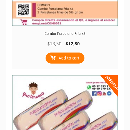
Combo Porcelana Fría x3
$
13,50
$
12,80
Add to cart
¡OFERTA!