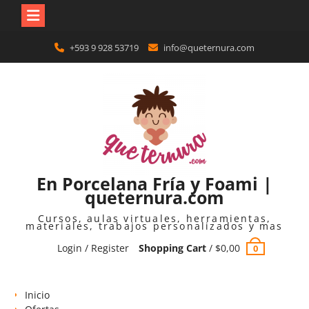
Skip
+593 9 928 53719
info@queternura.com
to
content
En Porcelana Fría y Foami |
queternura.com
Cursos, aulas virtuales, herramientas,
materiales, trabajos personalizados y mas
Login / Register
Shopping Cart
/
$
0,00
0
Inicio