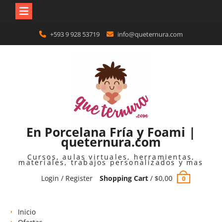
Skip
+593 9 928 53719
info@queternura.com
to
content
En Porcelana Fría y Foami |
queternura.com
Cursos, aulas virtuales, herramientas,
materiales, trabajos personalizados y mas
Login / Register
Shopping Cart
/
$
0,00
0
Inicio