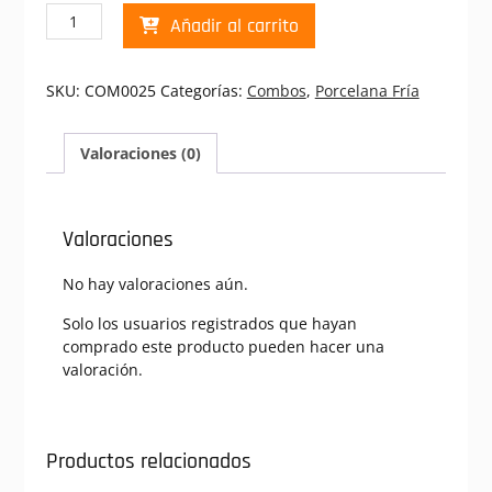
Combo
Añadir al carrito
Porcelana
Fría
BLANCO
SKU:
COM0025
Categorías:
Combos
,
Porcelana Fría
TITANIO
x3
cantidad
Valoraciones (0)
Valoraciones
No hay valoraciones aún.
Solo los usuarios registrados que hayan
comprado este producto pueden hacer una
valoración.
Productos relacionados