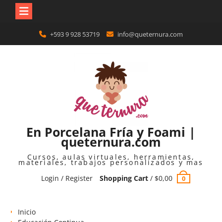
Skip
+593 9 928 53719
info@queternura.com
to
content
En Porcelana Fría y Foami |
queternura.com
Cursos, aulas virtuales, herramientas,
materiales, trabajos personalizados y mas
Login / Register
Shopping Cart
/
$
0,00
0
Inicio