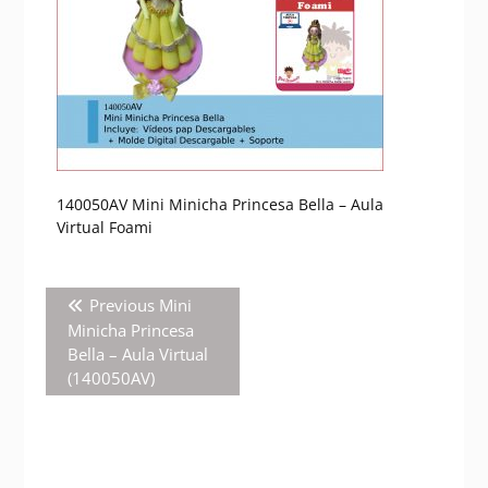
140050AV Mini Minicha Princesa Bella – Aula
Virtual Foami
Navegación
Previous
Previous
Mini
de
post:
Minicha Princesa
entradas
Bella – Aula Virtual
(140050AV)