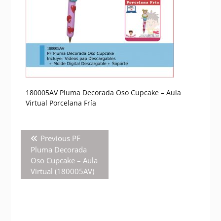
180005AV Pluma Decorada Oso Cupcake – Aula
Virtual Porcelana Fría
Navegación
Previous
Previous
PF
de
post:
Pluma Decorada
entradas
Oso Cupcake – Aula
Virtual (180005AV)