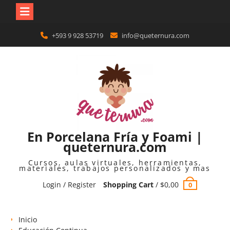
Skip
+593 9 928 53719
info@queternura.com
to
content
En Porcelana Fría y Foami |
queternura.com
Cursos, aulas virtuales, herramientas,
materiales, trabajos personalizados y mas
Login / Register
Shopping Cart
/
$
0,00
0
Inicio