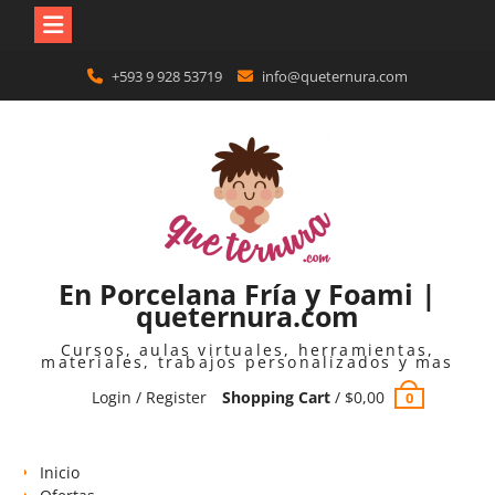
Skip
+593 9 928 53719
info@queternura.com
to
content
En Porcelana Fría y Foami |
queternura.com
Cursos, aulas virtuales, herramientas,
materiales, trabajos personalizados y mas
Login / Register
Shopping Cart
/
$
0,00
0
Inicio