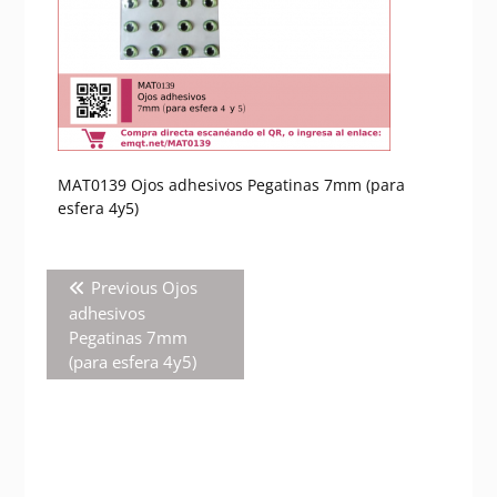
MAT0139 Ojos adhesivos Pegatinas 7mm (para
esfera 4y5)
Navegación
Previous
Previous
Ojos
de
post:
adhesivos
entradas
Pegatinas 7mm
(para esfera 4y5)