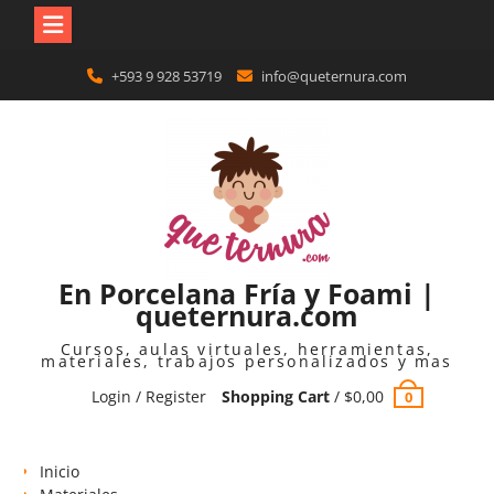
Skip
+593 9 928 53719
info@queternura.com
to
content
En Porcelana Fría y Foami |
queternura.com
Cursos, aulas virtuales, herramientas,
materiales, trabajos personalizados y mas
Login / Register
Shopping Cart
/
$
0,00
0
Inicio