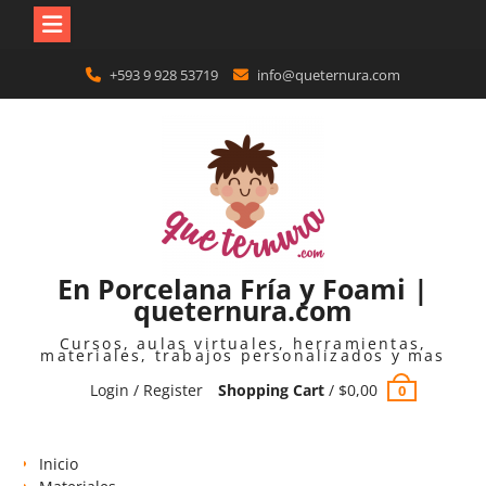
Skip
+593 9 928 53719
info@queternura.com
to
content
En Porcelana Fría y Foami |
queternura.com
Cursos, aulas virtuales, herramientas,
materiales, trabajos personalizados y mas
Login / Register
Shopping Cart
/
$
0,00
0
Inicio