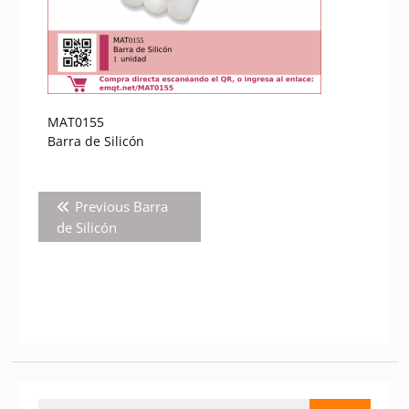
MAT0155
Barra de Silicón
Navegación
Previous
Previous
Barra
de
post:
de Silicón
entradas
Buscar