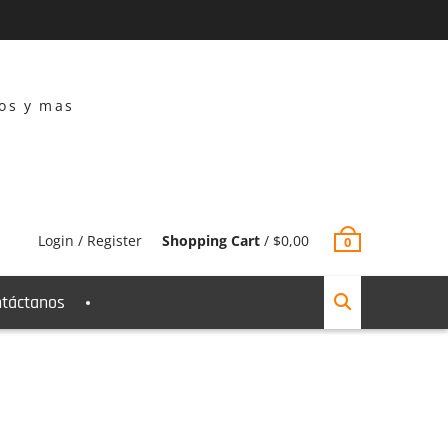
dos y mas
Login / Register
Shopping Cart
/
$
0,00
0
táctanos