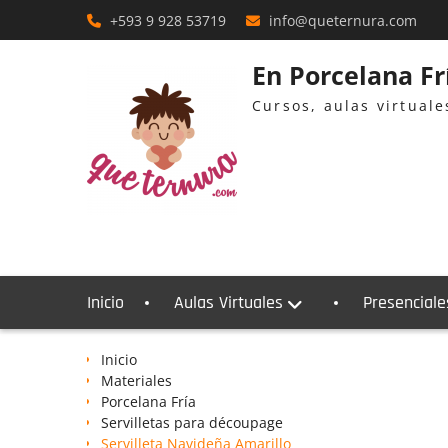
Skip
+593 9 928 53719
info@queternura.com
to
content
En Porcelana F
Cursos, aulas virtual
Inicio
Aulas Virtuales
Presenciale
Inicio
Materiales
Porcelana Fría
Servilletas para découpage
Servilleta Navideña Amarillo