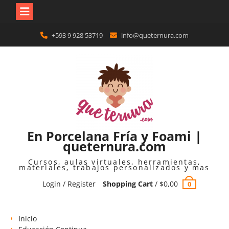
Skip
+593 9 928 53719
info@queternura.com
to
content
En Porcelana Fría y Foami |
queternura.com
Cursos, aulas virtuales, herramientas,
materiales, trabajos personalizados y mas
Login / Register
Shopping Cart
/
$
0,00
0
Inicio