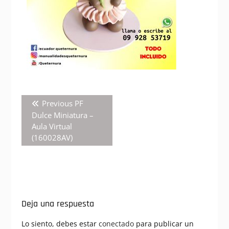
Navegación
Previous
Previous
PF
de
post:
Dulce Miniatura –
entradas
Aula Virtual
(160028AV)
Deja una respuesta
Lo siento, debes estar
conectado
para publicar un