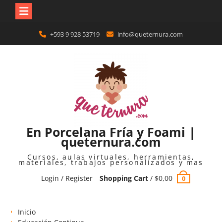
Skip
+593 9 928 53719
info@queternura.com
to
content
En Porcelana Fría y Foami |
queternura.com
Cursos, aulas virtuales, herramientas,
materiales, trabajos personalizados y mas
Login / Register
Shopping Cart
/
$
0,00
0
Inicio