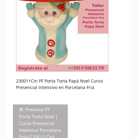
230011CIn PF Porta Torta Papá Noel Curso
Presencial Intensivo en Porcelana Fria
Navegación
Previous
Previous
PF
de
post:
Porta Torta Noel |
entradas
Curso Presencial
Intensivo Porcelana
Fría (230011CIn)