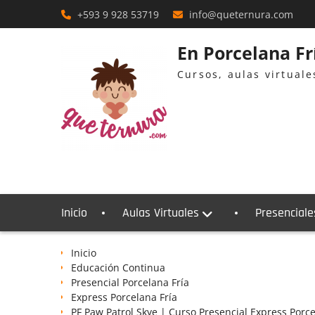
Skip
+593 9 928 53719
info@queternura.com
to
content
En Porcelana F
Cursos, aulas virtual
Inicio
Aulas Virtuales
Presenciale
Inicio
Educación Continua
Presencial Porcelana Fría
Express Porcelana Fría
PF Paw Patrol Skye | Curso Presencial Express Porc