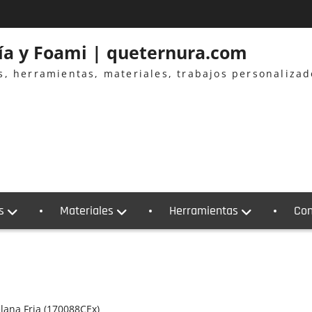
ría y Foami | queternura.com
es, herramientas, materiales, trabajos personaliza
s
Materiales
Herramientas
Con
elana Fria (170088CEx)