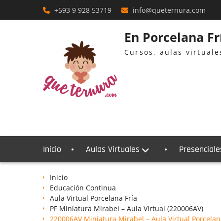
Skip
+593 9 928 53719
info@queternura.com
to
content
En Porcelana F
Cursos, aulas virtual
Inicio
Aulas Virtuales
Presenciale
Inicio
Educación Continua
Aula Virtual Porcelana Fría
PF Miniatura Mirabel – Aula Virtual (220006AV)
220006AV Miniatura Mirabel – Aula Virtual Porcelan