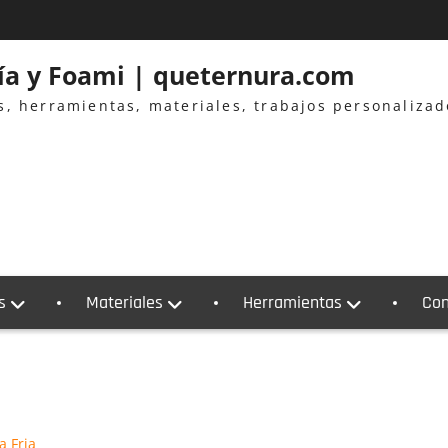
ría y Foami | queternura.com
es, herramientas, materiales, trabajos personaliza
s
Materiales
Herramientas
Con
a Fria