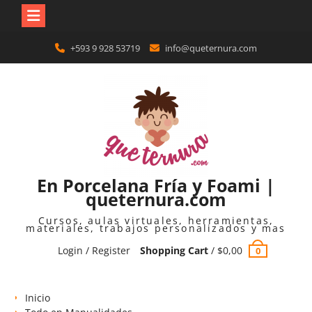
Skip
+593 9 928 53719
info@queternura.com
to
content
En Porcelana Fría y Foami |
queternura.com
Cursos, aulas virtuales, herramientas,
materiales, trabajos personalizados y mas
Login / Register
Shopping Cart
/
$
0,00
0
Inicio