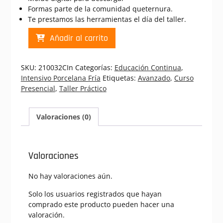
Formas parte de la comunidad queternura.
Te prestamos las herramientas el día del taller.
PF
Añadir al carrito
Santa
María
(Nacimiento
SKU:
210032CIn
Categorías:
Educación Continua
,
20cm)
Intensivo Porcelana Fría
Etiquetas:
Avanzado
,
Curso
|
Presencial
,
Taller Práctico
Curso
Presencial
Intensivo
Valoraciones (0)
Porcelana
Fria
(210032CIn)
Valoraciones
cantidad
No hay valoraciones aún.
Solo los usuarios registrados que hayan
comprado este producto pueden hacer una
valoración.