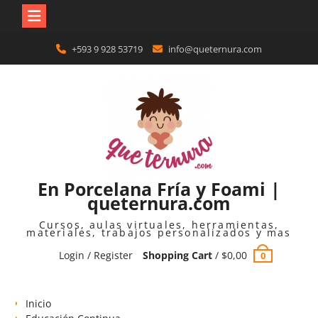
Skip
+593 9 928 53719
info@queternura.com
to
content
En Porcelana Fría y Foami |
queternura.com
Cursos, aulas virtuales, herramientas,
materiales, trabajos personalizados y mas
Login / Register
Shopping Cart
/
$
0,00
0
Inicio