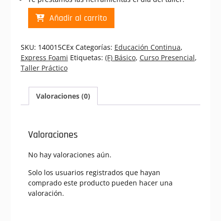
Portaretes
Añadir al carrito
Elena
|
Curso
SKU:
140015CEx
Categorías:
Educación Continua
,
Presencial
Express Foami
Etiquetas:
(F) Básico
,
Curso Presencial
,
Express
Taller Práctico
Foami
(140015CEx)
cantidad
Valoraciones (0)
Valoraciones
No hay valoraciones aún.
Solo los usuarios registrados que hayan
comprado este producto pueden hacer una
valoración.