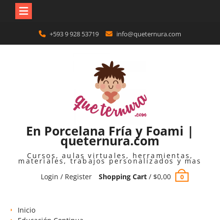
Skip
+593 9 928 53719
info@queternura.com
to
content
En Porcelana Fría y Foami |
queternura.com
Cursos, aulas virtuales, herramientas,
materiales, trabajos personalizados y mas
Login / Register
Shopping Cart
/
$
0,00
0
Inicio