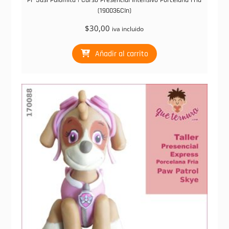
PF Susi Palomita | Curso Presencial Intensivo Porcelana Fría
(190036CIn)
$
30,00
iva incluido
Añadir al carrito