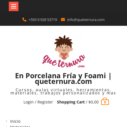
Skip
+593 9 928 53719
info@queternura.com
to
content
En Porcelana Fría y Foami |
queternura.com
Cursos, aulas virtuales, herramientas,
materiales, trabajos personalizados y mas
Login / Register
Shopping Cart
/
$
0,00
0
Inicio