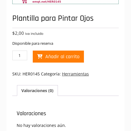
Plantilla para Pintar Ojos
$
2,00
iva incluido
Disponible para reserva
Plantilla
Añadir al carrito
para
Pintar
Ojos
SKU:
HER0145
Categoría:
Herramientas
cantidad
Valoraciones (0)
Valoraciones
No hay valoraciones aún.