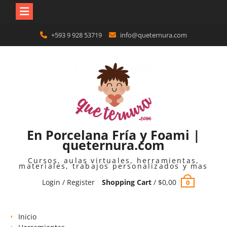
Skip
+593 9 928 53719
info@queternura.com
to
content
En Porcelana Fría y Foami |
queternura.com
Cursos, aulas virtuales, herramientas,
materiales, trabajos personalizados y mas
Login / Register
Shopping Cart
/
$
0,00
0
Inicio