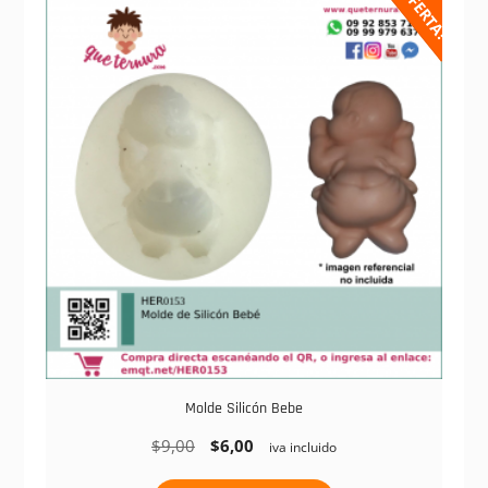
¡OFERTA!
Molde Silicón Bebe
El
El
$
9,00
$
6,00
iva incluido
precio
precio