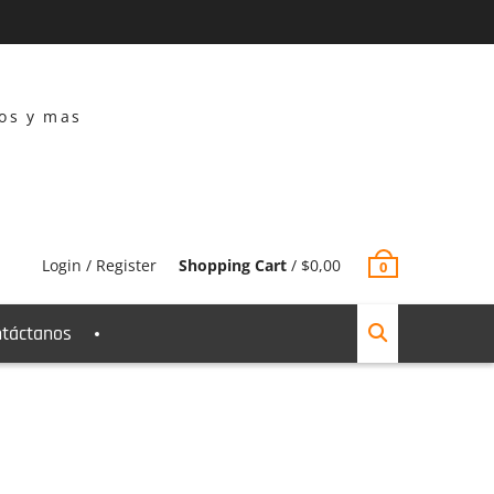
dos y mas
Login / Register
Shopping Cart
/
$
0,00
0
táctanos