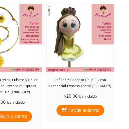
Aretes, Pulsera y Collar
Fofulapiz Princesa Bella | Curso
rso Presencial Express
Presencial Express Foami (120016CEx)
a Fria (170076CEx)
$
20,00
iva incluido
,00
iva incluido
Añadir al carrito
ñadir al carrito