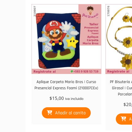
Aplique Carpeta Mario Bros | Curso
PF Bisuteria 
Presencial Express Foami (210007CEx)
Girasol | Cu
Porcelan
$
15,00
iva incluido
$
20
Añadir al carrito
A