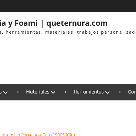
ría y Foami | queternura.com
es, herramientas, materiales, trabajos personaliza
s
Materiales
Herramientas
Con
 Intensivo Porcelana Fría (190056CIn)