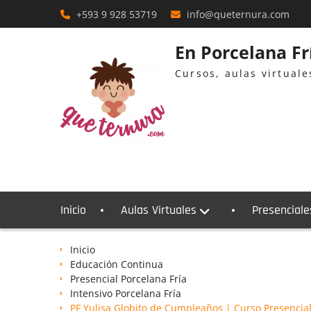
Skip
+593 9 928 53719
info@queternura.com
to
content
En Porcelana F
Cursos, aulas virtual
Inicio
Aulas Virtuales
Presenciale
Inicio
Educación Continua
Presencial Porcelana Fría
Intensivo Porcelana Fría
PF Yulisa Globito de Cumpleaños | Curso Presencial