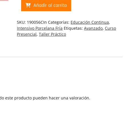
PF
Añadir al carrito
Yulisa
Globito
de
SKU:
190056CIn
Categorías:
Educación Continua
,
Cumpleaños
Intensivo Porcelana Fría
Etiquetas:
Avanzado
,
Curso
|
Presencial
,
Taller Práctico
Curso
Presencial
Intensivo
Porcelana
Fría
(190056CIn)
cantidad
do este producto pueden hacer una valoración.