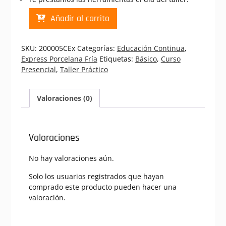
PF
Añadir al carrito
Pluma
Decorada
Las
SKU:
200005CEx
Categorías:
Educación Continua
,
Vegas
Express Porcelana Fría
Etiquetas:
Básico
,
Curso
|
Presencial
,
Taller Práctico
Curso
Presencial
Express
Valoraciones (0)
Porcelana
Fria
(200005CEx)
Valoraciones
cantidad
No hay valoraciones aún.
Solo los usuarios registrados que hayan
comprado este producto pueden hacer una
valoración.