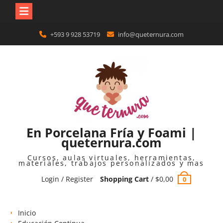
Skip
+593 9 928 53719
info@queternura.com
to
content
En Porcelana Fría y Foami |
queternura.com
Cursos, aulas virtuales, herramientas,
materiales, trabajos personalizados y mas
Login / Register
Shopping Cart
/
$
0,00
0
Inicio