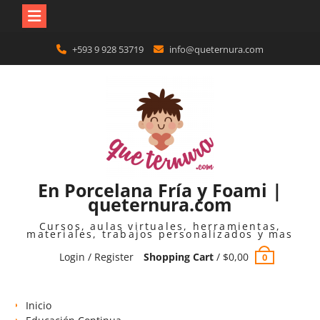
Skip
+593 9 928 53719
info@queternura.com
to
content
En Porcelana Fría y Foami |
queternura.com
Cursos, aulas virtuales, herramientas,
materiales, trabajos personalizados y mas
Login / Register
Shopping Cart
/
$
0,00
0
Inicio