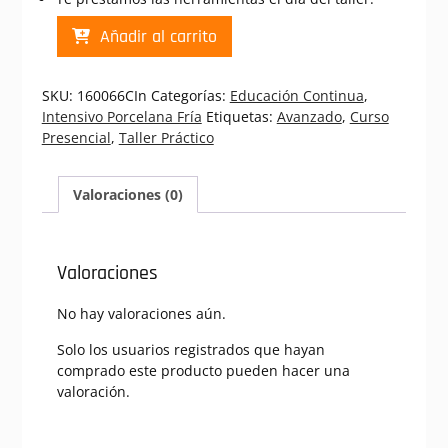
PF
Añadir al carrito
Pinocho
|
Curso
SKU:
160066CIn
Categorías:
Educación Continua
,
Presencial
Intensivo Porcelana Fría
Etiquetas:
Avanzado
,
Curso
Intensivo
Presencial
,
Taller Práctico
Porcelana
Fria
(160066CIn)
Valoraciones (0)
cantidad
Valoraciones
No hay valoraciones aún.
Solo los usuarios registrados que hayan
comprado este producto pueden hacer una
valoración.