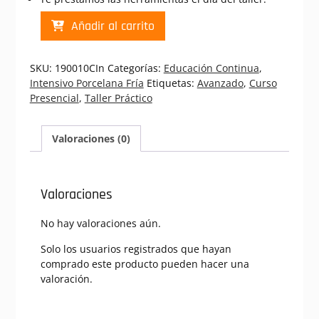
PF
Añadir al carrito
Osita
Unicornio
|
SKU:
190010CIn
Categorías:
Educación Continua
,
Curso
Intensivo Porcelana Fría
Etiquetas:
Avanzado
,
Curso
Presencial
Presencial
,
Taller Práctico
Intensivo
Porcelana
Fría
Valoraciones (0)
(190010CIn)
cantidad
Valoraciones
No hay valoraciones aún.
Solo los usuarios registrados que hayan
comprado este producto pueden hacer una
valoración.