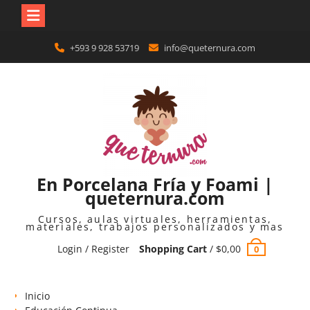
Skip
+593 9 928 53719
info@queternura.com
to
content
En Porcelana Fría y Foami |
queternura.com
Cursos, aulas virtuales, herramientas,
materiales, trabajos personalizados y mas
Login / Register
Shopping Cart
/
$
0,00
0
Inicio