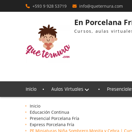
Skip
+593 9 928 53719
info@queternura.com
to
content
En Porcelana F
Cursos, aulas virtual
Inicio
Aulas Virtuales
Presenciale
Inicio
Educación Continua
Presencial Porcelana Fría
Express Porcelana Fría
PF Miniaturas Niña Sombrero Monita y Cebra | Curs