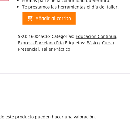
Formas parte de la comunidad queternura.
Te prestamos las herramientas el día del taller.
PF
Añadir al carrito
Miniaturas
Niña
Sombrero
SKU:
160045CEx
Categorías:
Educación Continua
,
Monita
Express Porcelana Fría
Etiquetas:
Básico
,
Curso
y
Presencial
,
Taller Práctico
Cebra
|
Curso
Presencial
Express
Porcelana
Fria
(160045CEx)
cantidad
do este producto pueden hacer una valoración.