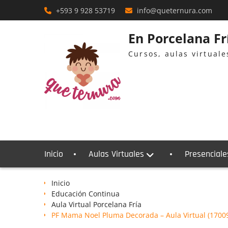
Skip
+593 9 928 53719
info@queternura.com
to
content
En Porcelana F
Cursos, aulas virtual
Inicio
Aulas Virtuales
Presenciale
Inicio
Educación Continua
Aula Virtual Porcelana Fría
PF Mama Noel Pluma Decorada – Aula Virtual (1700