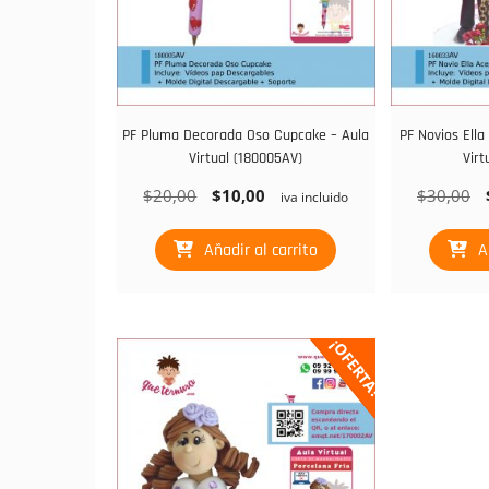
PF Pluma Decorada Oso Cupcake – Aula
PF Novios Ella
Virtual (180005AV)
Virt
El
El
El
$
20,00
$
10,00
$
30,00
iva incluido
precio
precio
p
original
actual
or
Añadir al carrito
A
era:
es:
er
$20,00.
$10,00.
$
¡OFERTA!