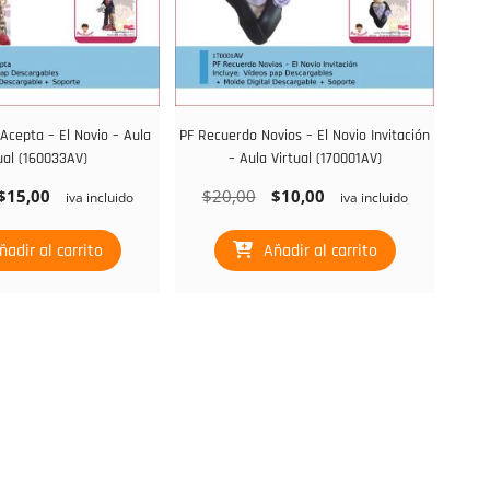
 Acepta – El Novio – Aula
PF Recuerdo Novios – El Novio Invitación
ual (160033AV)
– Aula Virtual (170001AV)
El
El
El
$
15,00
$
20,00
$
10,00
iva incluido
iva incluido
recio
precio
precio
precio
iginal
actual
original
actual
ñadir al carrito
Añadir al carrito
a:
es:
era:
es:
30,00.
$15,00.
$20,00.
$10,00.