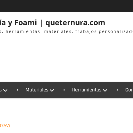
ría y Foami | queternura.com
es, herramientas, materiales, trabajos personaliza
s
Materiales
Herramientas
Con
97AV)