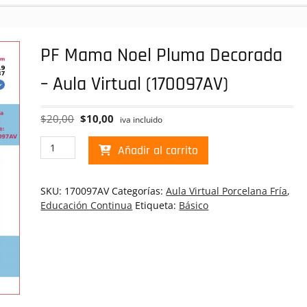
PF Mama Noel Pluma Decorada
– Aula Virtual (170097AV)
El
El
$
20,00
$
10,00
iva incluido
precio
precio
PF
original
actual
Añadir al carrito
Mama
era:
es:
Noel
$20,00.
$10,00.
Pluma
SKU:
170097AV
Categorías:
Aula Virtual Porcelana Fría
,
Decorada
Educación Continua
Etiqueta:
Básico
-
Aula
Virtual
(170097AV)
cantidad