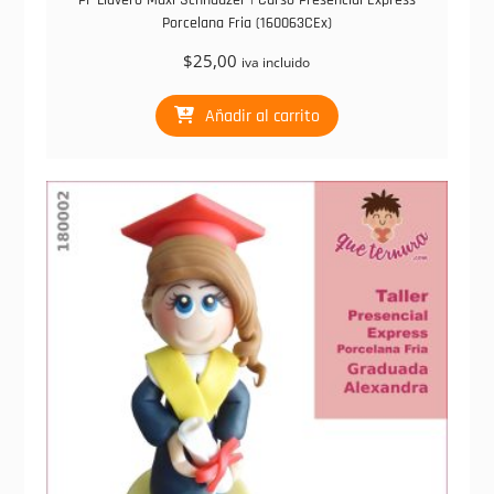
PF Llavero Maxi Schnauzer | Curso Presencial Express
Porcelana Fria (160063CEx)
$
25,00
iva incluido
Añadir al carrito