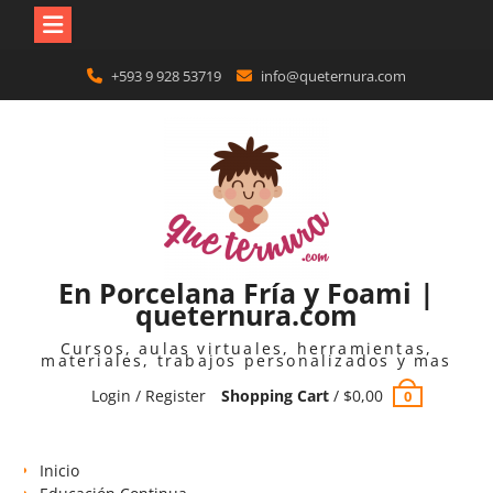
Skip
+593 9 928 53719
info@queternura.com
to
content
En Porcelana Fría y Foami |
queternura.com
Cursos, aulas virtuales, herramientas,
materiales, trabajos personalizados y mas
Login / Register
Shopping Cart
/
$
0,00
0
Inicio