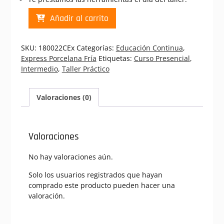
PF
Añadir al carrito
Cachorro
Dalmata
|
SKU:
180022CEx
Categorías:
Educación Continua
,
Curso
Express Porcelana Fría
Etiquetas:
Curso Presencial
,
Presencial
Intermedio
,
Taller Práctico
Express
Porcelana
Fria
Valoraciones (0)
(180022CEx)
cantidad
Valoraciones
No hay valoraciones aún.
Solo los usuarios registrados que hayan
comprado este producto pueden hacer una
valoración.