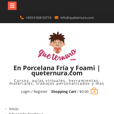
Skip
+593 9 928 53719
info@queternura.com
to
content
En Porcelana Fría y Foami |
queternura.com
Cursos, aulas virtuales, herramientas,
materiales, trabajos personalizados y mas
Login / Register
Shopping Cart
/
$
0,00
0
Inicio