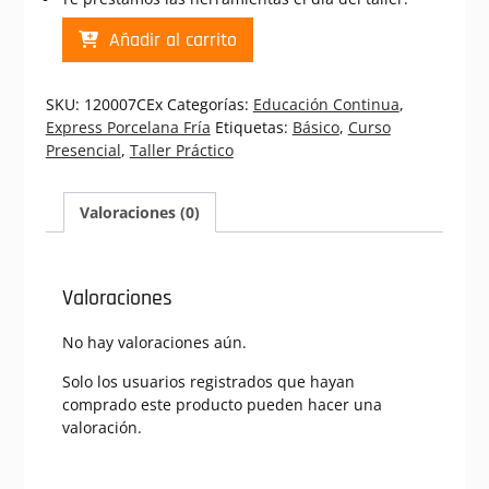
PF
Añadir al carrito
Baby
Shower
Leoncito
SKU:
120007CEx
Categorías:
Educación Continua
,
|
Express Porcelana Fría
Etiquetas:
Básico
,
Curso
Curso
Presencial
,
Taller Práctico
Presencial
Express
Porcelana
Valoraciones (0)
Fria
(120007CEx)
cantidad
Valoraciones
No hay valoraciones aún.
Solo los usuarios registrados que hayan
comprado este producto pueden hacer una
valoración.