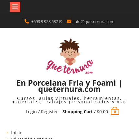
Skip
+593 9 928 53719
info@queternura.com
to
content
En Porcelana Fría y Foami |
queternura.com
Cursos, aulas virtuales, herramientas,
materiales, trabajos personalizados y mas
Login / Register
Shopping Cart
/
$
0,00
0
Inicio