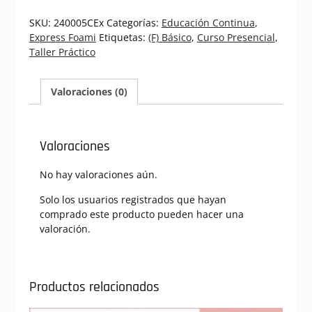
|
Curso
SKU:
240005CEx
Categorías:
Educación Continua
,
Presencial
Express Foami
Etiquetas:
(F) Básico
,
Curso Presencial
,
Express
Taller Práctico
Foami
(240005CEx)
cantidad
Valoraciones (0)
Valoraciones
No hay valoraciones aún.
Solo los usuarios registrados que hayan
comprado este producto pueden hacer una
valoración.
Productos relacionados