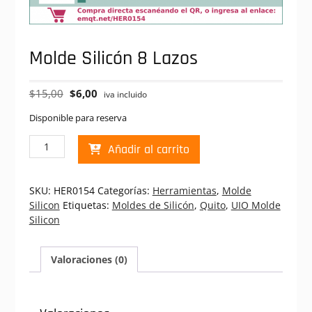
Molde Silicón 8 Lazos
El
El
$
15,00
$
6,00
iva incluido
precio
precio
Disponible para reserva
original
actual
era:
es:
Molde
Añadir al carrito
$15,00.
$6,00.
Silicón
8
Lazos
SKU:
HER0154
Categorías:
Herramientas
,
Molde
cantidad
Silicon
Etiquetas:
Moldes de Silicón
,
Quito
,
UIO Molde
Silicon
Valoraciones (0)