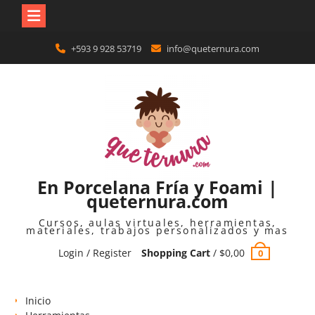
Skip
+593 9 928 53719
info@queternura.com
to
content
En Porcelana Fría y Foami |
queternura.com
Cursos, aulas virtuales, herramientas,
materiales, trabajos personalizados y mas
Login / Register
Shopping Cart
/
$
0,00
0
Inicio