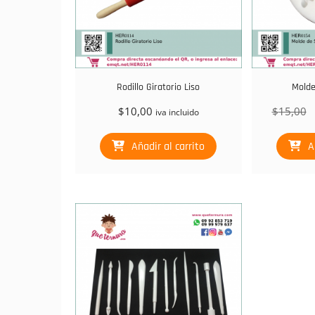
Rodillo Giratorio Liso
Molde
E
$
10,00
$
15,00
iva incluido
p
o
Añadir al carrito
A
e
$