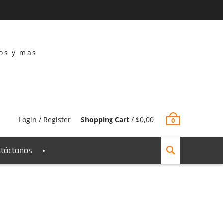
dos y mas
Login / Register
Shopping Cart
/
$
0,00
0
táctanos