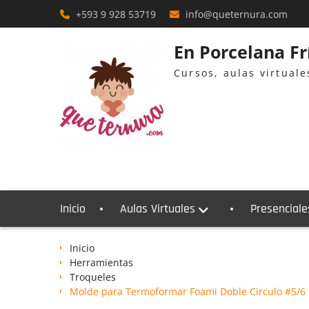
Skip
+593 9 928 53719
info@queternura.com
to
content
En Porcelana F
Cursos, aulas virtual
Inicio
Aulas Virtuales
Presenciale
Inicio
Herramientas
Troqueles
Molde para Termoformar Foami Doble Circulo #5/6