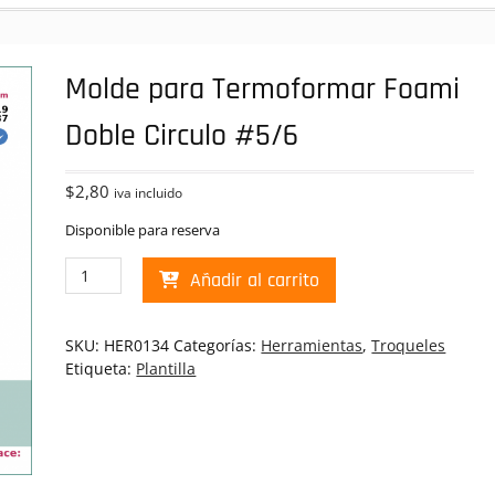
Molde para Termoformar Foami
Doble Circulo #5/6
$
2,80
iva incluido
Disponible para reserva
Molde
Añadir al carrito
para
Termoformar
Foami
SKU:
HER0134
Categorías:
Herramientas
,
Troqueles
Doble
Etiqueta:
Plantilla
Circulo
#5/6
cantidad