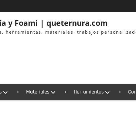
ría y Foami | queternura.com
es, herramientas, materiales, trabajos personaliza
s
Materiales
Herramientas
Con