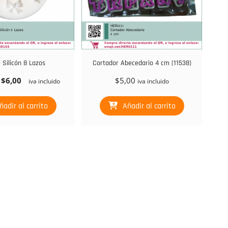
 Silicón 8 Lazos
Cortador Abecedario 4 cm (11538)
l
El
$
6,00
$
5,00
iva incluido
iva incluido
recio
precio
riginal
actual
ñadir al carrito
Añadir al carrito
ra:
es:
15,00.
$6,00.