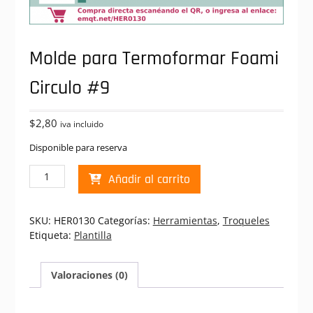
Molde para Termoformar Foami
Circulo #9
$
2,80
iva incluido
Disponible para reserva
Molde
Añadir al carrito
para
Termoformar
Foami
SKU:
HER0130
Categorías:
Herramientas
,
Troqueles
Circulo
Etiqueta:
Plantilla
#9
cantidad
Valoraciones (0)