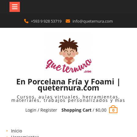
Skip
+593 9 928 53719
info@queternura.com
to
content
En Porcelana Fría y Foami |
queternura.com
Cursos, aulas virtuales, herramientas,
materiales, trabajos personalizados y mas
Login / Register
Shopping Cart
/
$
0,00
0
Inicio