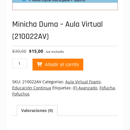
Minicha Duma – Aula Virtual
(210022AV)
El
El
$
30,00
$
15,00
iva incluido
precio
precio
Minicha
original
actual
Añadir al carrito
Duma
era:
es:
-
$30,00.
$15,00.
Aula
SKU:
210022AV
Categorías:
Aula Virtual Foami
,
Virtual
Educación Continua
Etiquetas:
(F) Avanzado
,
Fofucha
,
(210022AV)
Fofuchos
cantidad
Valoraciones (0)