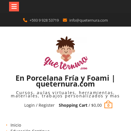
Skip
+593 9 928 53719
info@queternura.com
to
content
En Porcelana Fría y Foami |
queternura.com
Cursos, aulas virtuales, herramientas,
materiales, trabajos personalizados y mas
Login / Register
Shopping Cart
/
$
0,00
0
Inicio