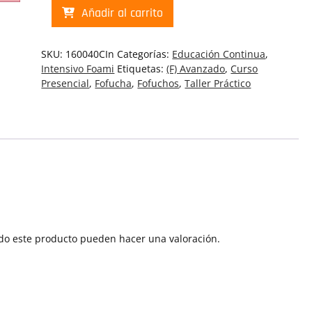
Fofucha
Añadir al carrito
Futbolista
Juanita
|
SKU:
160040CIn
Categorías:
Educación Continua
,
Curso
Intensivo Foami
Etiquetas:
(F) Avanzado
,
Curso
Presencial
Presencial
,
Fofucha
,
Fofuchos
,
Taller Práctico
Intensivo
Foami
(160040CIn)
cantidad
do este producto pueden hacer una valoración.