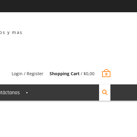
dos y mas
Login / Register
Shopping Cart
/
$
0,00
0
táctanos