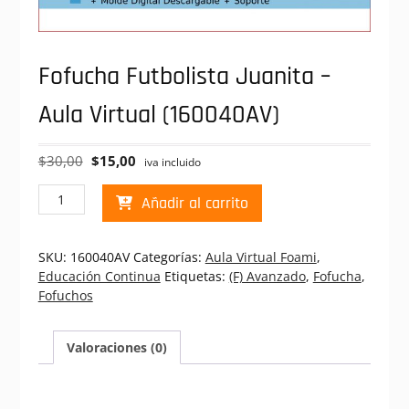
Fofucha Futbolista Juanita –
Aula Virtual (160040AV)
El
El
$
30,00
$
15,00
iva incluido
precio
precio
Fofucha
original
actual
Añadir al carrito
Futbolista
era:
es:
Juanita
$30,00.
$15,00.
-
SKU:
160040AV
Categorías:
Aula Virtual Foami
,
Aula
Educación Continua
Etiquetas:
(F) Avanzado
,
Fofucha
,
Virtual
Fofuchos
(160040AV)
cantidad
Valoraciones (0)