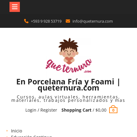
Skip
+593 9 928 53719
info@queternura.com
to
content
En Porcelana Fría y Foami |
queternura.com
Cursos, aulas virtuales, herramientas,
materiales, trabajos personalizados y mas
Login / Register
Shopping Cart
/
$
0,00
0
Inicio