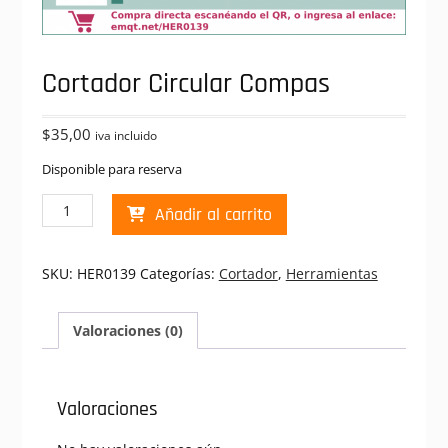
Cortador Circular Compas
$
35,00
iva incluido
Disponible para reserva
Cortador
Añadir al carrito
Circular
Compas
cantidad
SKU:
HER0139
Categorías:
Cortador
,
Herramientas
Valoraciones (0)
Valoraciones