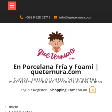
Skip
+593 9 928 53719
info@queternura.com
to
content
En Porcelana Fría y Foami |
queternura.com
Cursos, aulas virtuales, herramientas,
materiales, trabajos personalizados y mas
Login / Register
Shopping Cart
/
$
0,00
0
Inicio