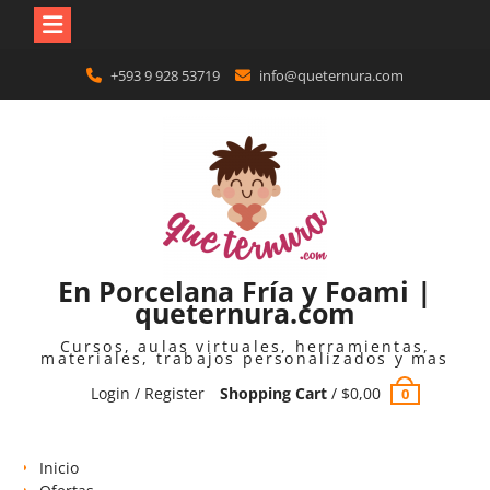
Skip
+593 9 928 53719
info@queternura.com
to
content
En Porcelana Fría y Foami |
queternura.com
Cursos, aulas virtuales, herramientas,
materiales, trabajos personalizados y mas
Login / Register
Shopping Cart
/
$
0,00
0
Inicio