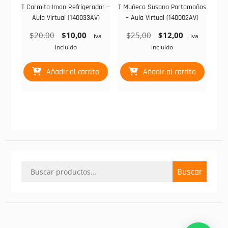
T Carmita Iman Refrigerador –
T Muñeca Susana Portamoños
Aula Virtual (140033AV)
– Aula Virtual (140002AV)
El
El
El
El
$
20,00
$
10,00
$
25,00
$
12,00
iva
iva
precio
precio
precio
precio
incluido
incluido
original
actual
original
actual
era:
es:
era:
es:
Añadir al carrito
Añadir al carrito
$20,00.
$10,00.
$25,00.
$12,00.
Buscar
Buscar
por: