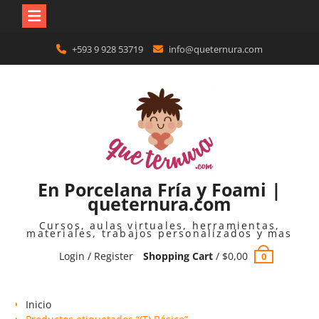
Skip
+593 9 928 53719
info@queternura.com
to
content
En Porcelana Fría y Foami |
queternura.com
Cursos, aulas virtuales, herramientas,
materiales, trabajos personalizados y mas
Login / Register
Shopping Cart
/
$
0,00
0
Inicio