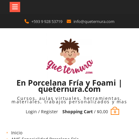
Skip
+593 9 928 53719
info@queternura.com
to
content
En Porcelana Fría y Foami |
queternura.com
Cursos, aulas virtuales, herramientas,
materiales, trabajos personalizados y mas
Login / Register
Shopping Cart
/
$
0,00
0
Inicio