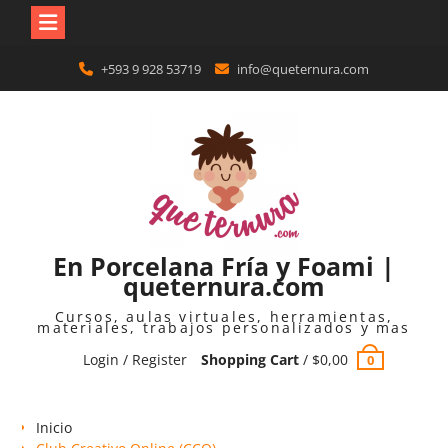
Skip
+593 9 928 53719
info@queternura.com
to
content
En Porcelana Fría y Foami |
queternura.com
Cursos, aulas virtuales, herramientas,
materiales, trabajos personalizados y mas
Login / Register
Shopping Cart
/
$
0,00
0
Inicio