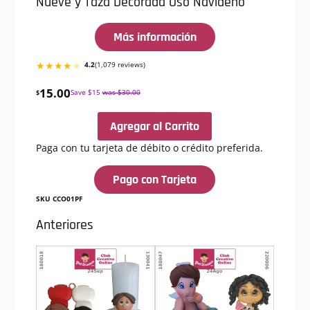
Nueve y Taza Decorada Oso Navideño
Más información
★★★★
★
4.2
(1,079 reviews)
15.00
$
Save $15
was $30.00
Agregar al Carrito
Paga con tu tarjeta de débito o crédito preferida.
Pago con Tarjeta
SKU CCO01PF
Anteriores