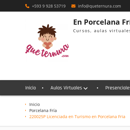
Skip
+593 9 928 53719
info@queternura.com
to
content
En Porcelana F
Cursos, aulas virtual
Inicio
Aulas Virtuales
Presenciale
Inicio
Porcelana Fría
220025P Licenciada en Turismo en Porcelana Fria