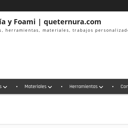
ría y Foami | queternura.com
es, herramientas, materiales, trabajos personaliza
s
Materiales
Herramientas
Con