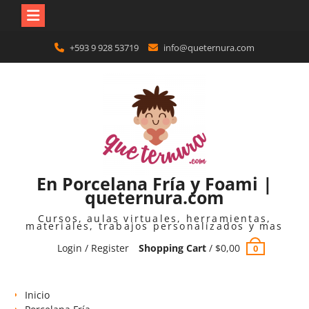
Skip
+593 9 928 53719
info@queternura.com
to
content
En Porcelana Fría y Foami |
queternura.com
Cursos, aulas virtuales, herramientas,
materiales, trabajos personalizados y mas
Login / Register
Shopping Cart
/
$
0,00
0
Inicio