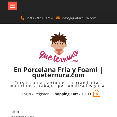
Skip
+593 9 928 53719
info@queternura.com
to
content
En Porcelana Fría y Foami |
queternura.com
Cursos, aulas virtuales, herramientas,
materiales, trabajos personalizados y mas
Login / Register
Shopping Cart
/
$
0,00
0
Inicio