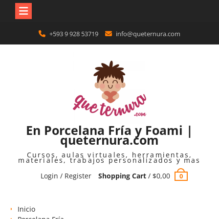
Skip
+593 9 928 53719
info@queternura.com
to
content
En Porcelana Fría y Foami |
queternura.com
Cursos, aulas virtuales, herramientas,
materiales, trabajos personalizados y mas
Login / Register
Shopping Cart
/
$
0,00
0
Inicio