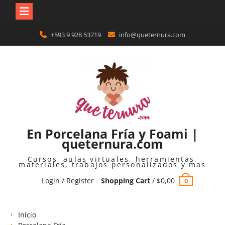
Skip
+593 9 928 53719
info@queternura.com
to
content
En Porcelana Fría y Foami |
queternura.com
Cursos, aulas virtuales, herramientas,
materiales, trabajos personalizados y mas
Login / Register
Shopping Cart
/
$
0,00
0
Inicio