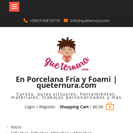
Skip
+593 9 928 53719
info@queternura.com
to
content
En Porcelana Fría y Foami |
queternura.com
Cursos, aulas virtuales, herramientas,
materiales, trabajos personalizados y mas
Login / Register
Shopping Cart
/
$
0,00
0
Inicio